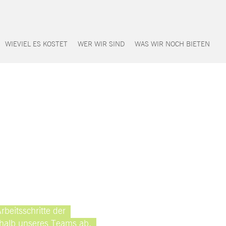
WIEVIEL ES KOSTET
WER WIR SIND
WAS WIR NOCH BIETEN
rbeitsschritte der
rhalb unseres Teams ab.