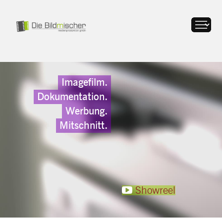
Imagefilm.
Dokumentation.
Werbung.
Mitschnitt.
Showreel